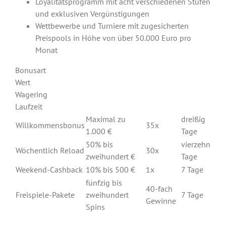
Loyalitätsprogramm mit acht verschiedenen Stufen
und exklusiven Vergünstigungen
Wettbewerbe und Turniere mit zugesicherten
Preispools in Höhe von über 50.000 Euro pro
Monat
Bonusart
Wert
Wagering
Laufzeit
Maximal zu
dreißig
Willkommensbonus
35x
1.000 €
Tage
50% bis
vierzehn
Wöchentlich Reload
30x
zweihundert €
Tage
Weekend-Cashback
10% bis 500 €
1x
7 Tage
fünfzig bis
40-fach
Freispiele-Pakete
zweihundert
7 Tage
Gewinne
Spins