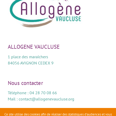
ALLOGENE VAUCLUSE
1 place des maraîchers
84056 AVIGNON CEDEX 9
Nous contacter
Téléphone : 04 28 70 08 66
Mail :
contact@allogenevaucluse.org
Ce site utilise des cookies afin de réaliser des statistiques d'audiences et vous