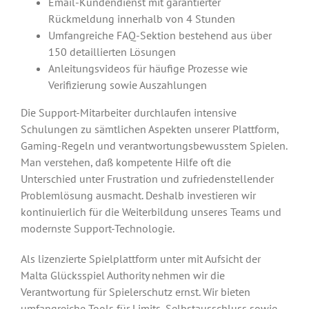
Email-Kundendienst mit garantierter
Rückmeldung innerhalb von 4 Stunden
Umfangreiche FAQ-Sektion bestehend aus über
150 detaillierten Lösungen
Anleitungsvideos für häufige Prozesse wie
Verifizierung sowie Auszahlungen
Die Support-Mitarbeiter durchlaufen intensive
Schulungen zu sämtlichen Aspekten unserer Plattform,
Gaming-Regeln und verantwortungsbewusstem Spielen.
Man verstehen, daß kompetente Hilfe oft die
Unterschied unter Frustration und zufriedenstellender
Problemlösung ausmacht. Deshalb investieren wir
kontinuierlich für die Weiterbildung unseres Teams und
modernste Support-Technologie.
Als lizenzierte Spielplattform unter mit Aufsicht der
Malta Glücksspiel Authority nehmen wir die
Verantwortung für Spielerschutz ernst. Wir bieten
umfangreiche Tools für Limits, Selbstausschluss sowie