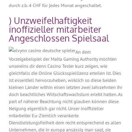
durch z.b. 4 CHF für jedes Monat angeschaltet.
) Unzweifelhaftigkeit
inoffizieller mitarbeiter
Angeschlossen Spielsaal
An dem
Vorzeigebeispiel der Malta Gaming Authority möchten
unsereins dir denn Casino Tester kurz zeigen, wie
gleichfalls die Online Glücksspiellizenz erteilen ist. Dies
ist essentiell hervorzuheben, wirklich so diese beiden
kleinen Länder within einen letzten zwei Jahrzehnten ihr
doch beachtliches Wirtschaftswachstum erlebt hatten. As
part of näherer Beachtung nicht glauben können diese
Neigung eigentlich gar nicht. Unser inoffizieller
mitarbeiter Eu-Ziemlich verankerte
Dienstleistungsfreiheit dem recht entsprechend es allen
Unternehmen, die in europa ansässig man sagt, sie