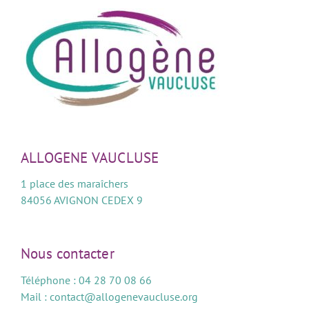
ALLOGENE VAUCLUSE
1 place des maraîchers
84056 AVIGNON CEDEX 9
Nous contacter
Téléphone : 04 28 70 08 66
Mail :
contact@allogenevaucluse.org