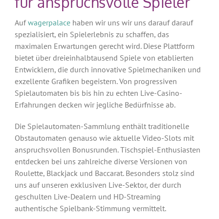
für anspruchsvolle Spieler
Auf
wagerpalace
haben wir uns wir uns darauf darauf
spezialisiert, ein Spielerlebnis zu schaffen, das
maximalen Erwartungen gerecht wird. Diese Plattform
bietet über dreieinhalbtausend Spiele von etablierten
Entwicklern, die durch innovative Spielmechaniken und
exzellente Grafiken begeistern. Von progressiven
Spielautomaten bis bis hin zu echten Live-Casino-
Erfahrungen decken wir jegliche Bedürfnisse ab.
Die Spielautomaten-Sammlung enthält traditionelle
Obstautomaten genauso wie aktuelle Video-Slots mit
anspruchsvollen Bonusrunden. Tischspiel-Enthusiasten
entdecken bei uns zahlreiche diverse Versionen von
Roulette, Blackjack und Baccarat. Besonders stolz sind
uns auf unseren exklusiven Live-Sektor, der durch
geschulten Live-Dealern und HD-Streaming
authentische Spielbank-Stimmung vermittelt.