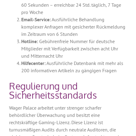
60 Sekunden – erreichbar 24 Std. täglich, 7 Tage
pro Woche
Email-Service:
Ausführliche Behandlung
komplexer Anfragen mit gesicherter Rückmeldung
im Zeitraum von 6 Stunden
Hotline:
Gebührenfreie Nummer für deutsche
Mitglieder mit Verfügbarkeit zwischen acht Uhr
und Mitternacht Uhr
Hilfecenter:
Ausführliche Datenbank mit mehr als
200 informativen Artikeln zu gängigen Fragen
Regulierung und
Sicherheitsstandards
Wager Palace arbeitet unter strenger scharfer
behördlicher Überwachung und besitzt eine
rechtskräftige Gaming-Lizenz. Diese Lizenz ist
turnusmäßigen Audits durch neutrale Auditoren, die