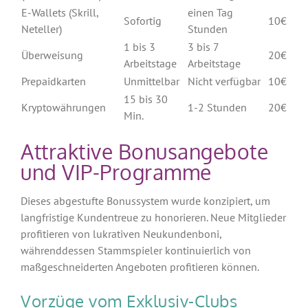
E-Wallets (Skrill,
einen Tag
Sofortig
10€
Neteller)
Stunden
1 bis 3
3 bis 7
Überweisung
20€
Arbeitstage
Arbeitstage
Prepaidkarten
Unmittelbar
Nicht verfügbar
10€
15 bis 30
Kryptowährungen
1-2 Stunden
20€
Min.
Attraktive Bonusangebote
und VIP-Programme
Dieses abgestufte Bonussystem wurde konzipiert, um
langfristige Kundentreue zu honorieren. Neue Mitglieder
profitieren von lukrativen Neukundenboni,
währenddessen Stammspieler kontinuierlich von
maßgeschneiderten Angeboten profitieren können.
Vorzüge vom Exklusiv-Clubs