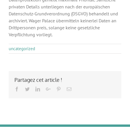
privaten Details unterliegen nach der europäischen
Datenschutz-Grundverordnung (DSGVO) behandelt und
archiviert. Wager Palace übermitteln keinerlei Daten an
Drittpersonen preis, solange keine gesetzliche
Verpflichtung vorliegt.
uncategorized
Partagez cet article !
Facebook
Twitter
LinkedIn
Google+
Pinterest
Email