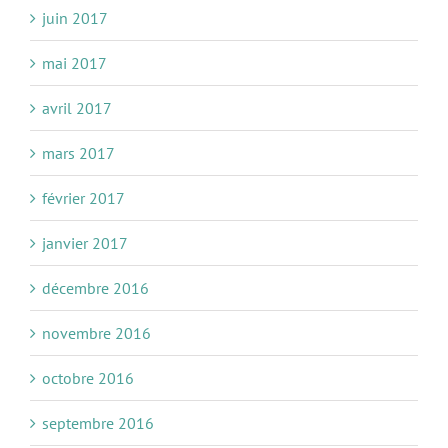
juin 2017
mai 2017
avril 2017
mars 2017
février 2017
janvier 2017
décembre 2016
novembre 2016
octobre 2016
septembre 2016