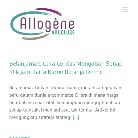
Skip
to
content
Belanjamak: Cara Cerdas Mengubah Setiap
Klik Jadi Harta Karun Belanja Online
Belanjamak bukan sekadar nama, melainkan gerakan
baru dalam dunia e‑commerce. Di era di mana harga
berubah secepat kilat, kemampuan mengoptimalkan
setiap transaksi menjadi aset tak ternilai. Artikel ini
mengungkap strategi‑strategi
[...]