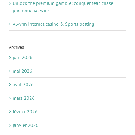
Unlock the premium gamble: conquer fear, chase
phenomenal wins
Alvynn Internet casino & Sports betting
Archives
juin 2026
mai 2026
avril 2026
mars 2026
février 2026
janvier 2026