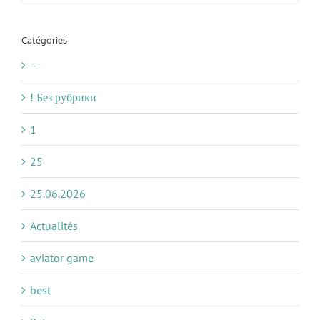
Catégories
–
! Без рубрики
1
25
25.06.2026
Actualités
aviator game
best