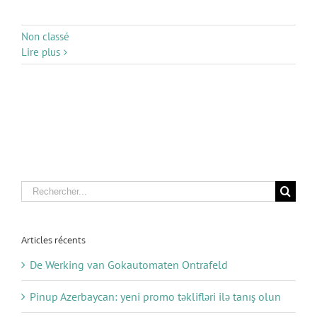
Non classé
Lire plus
Rechercher
Articles récents
De Werking van Gokautomaten Ontrafeld
Pinup Azerbaycan: yeni promo təklifləri ilə tanış olun