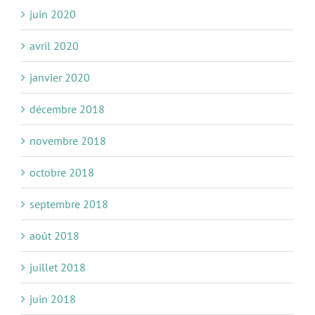
juin 2020
avril 2020
janvier 2020
décembre 2018
novembre 2018
octobre 2018
septembre 2018
août 2018
juillet 2018
juin 2018