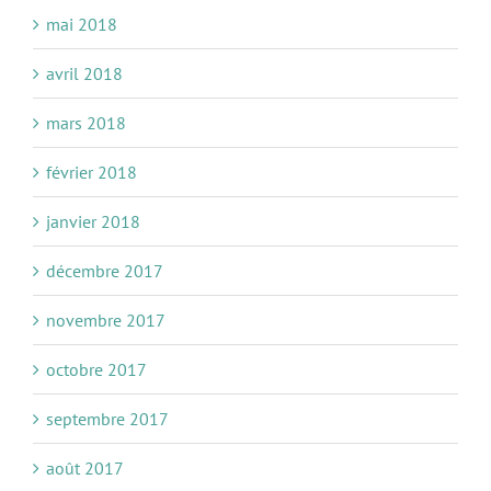
mai 2018
avril 2018
mars 2018
février 2018
janvier 2018
décembre 2017
novembre 2017
octobre 2017
septembre 2017
août 2017