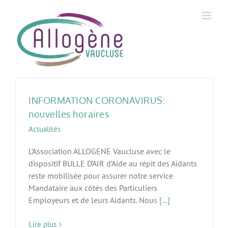
Skip
to
content
INFORMATION CORONAVIRUS:
nouvelles horaires
Actualités
L’Association ALLOGENE Vaucluse avec le
dispositif BULLE D’AIR d’Aide au répit des Aidants
reste mobilisée pour assurer notre service
Mandataire aux côtés des Particuliers
Employeurs et de leurs Aidants. Nous
[...]
Lire plus