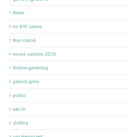
News
no KYC casino
Non classé
novos-casinos-2026
Online gambling
patrick spins
public
sat-ch
slottica
uncategorized