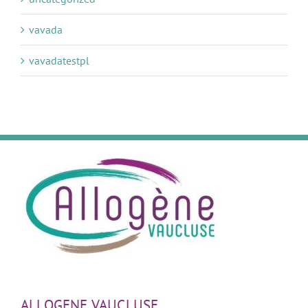
vavada
vavadatestpl
ALLOGENE VAUCLUSE