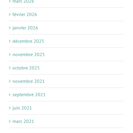
mars 2026
février 2026
janvier 2026
décembre 2025
novembre 2025
octobre 2025
novembre 2021
septembre 2021
juin 2021
mars 2021