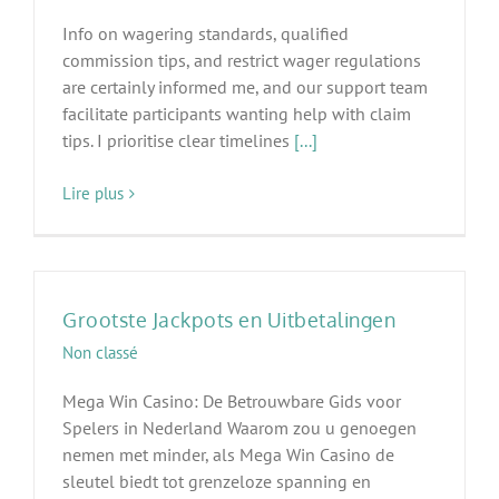
Info on wagering standards, qualified
commission tips, and restrict wager regulations
are certainly informed me, and our support team
facilitate participants wanting help with claim
tips. I prioritise clear timelines
[...]
Lire plus
Grootste Jackpots en Uitbetalingen
Non classé
Mega Win Casino: De Betrouwbare Gids voor
Spelers in Nederland Waarom zou u genoegen
nemen met minder, als Mega Win Casino de
sleutel biedt tot grenzeloze spanning en