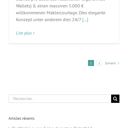
Wallets) & einen massiven 5.000 €
willkommenen Maklercourtage. Dies elegante
Konzept unter anderem dies 24/7
[...]
Lire plus
1
2
Suivant
Rechercher
Articles récents