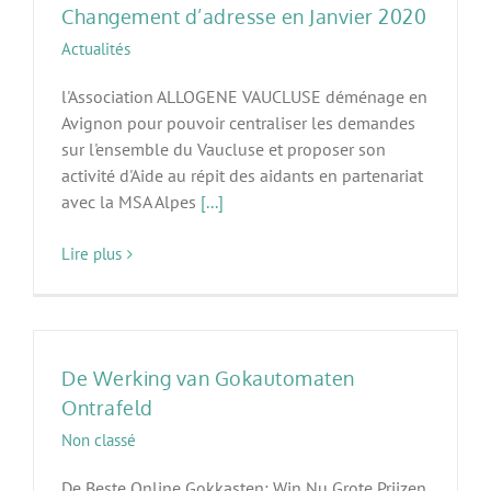
Changement d’adresse en Janvier 2020
Actualités
l'Association ALLOGENE VAUCLUSE déménage en
Avignon pour pouvoir centraliser les demandes
sur l'ensemble du Vaucluse et proposer son
activité d'Aide au répit des aidants en partenariat
avec la MSA Alpes
[...]
Lire plus
De Werking van Gokautomaten
Ontrafeld
Non classé
De Beste Online Gokkasten: Win Nu Grote Prijzen